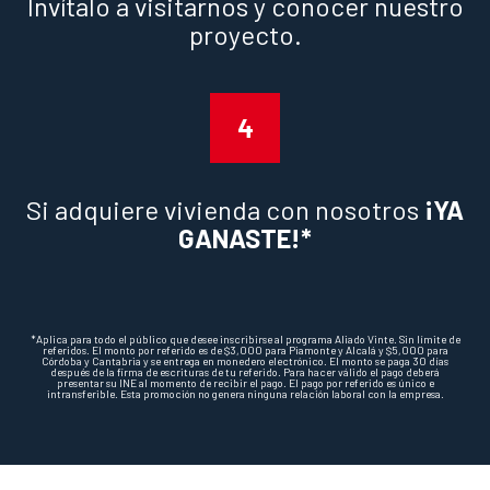
Invítalo a visitarnos y conocer nuestro
proyecto.
4
Si adquiere vivienda con nosotros
¡YA
GANASTE!*
*Aplica para todo el público que desee inscribirse al programa Aliado Vinte. Sin límite de
referidos. El monto por referido es de $3,000 para Piamonte y Alcalá y $5,000 para
Córdoba y Cantabria y se entrega en monedero electrónico. El monto se paga 30 días
después de la firma de escrituras de tu referido. Para hacer válido el pago deberá
presentar su INE al momento de recibir el pago. El pago por referido es único e
intransferible. Esta promoción no genera ninguna relación laboral con la empresa.