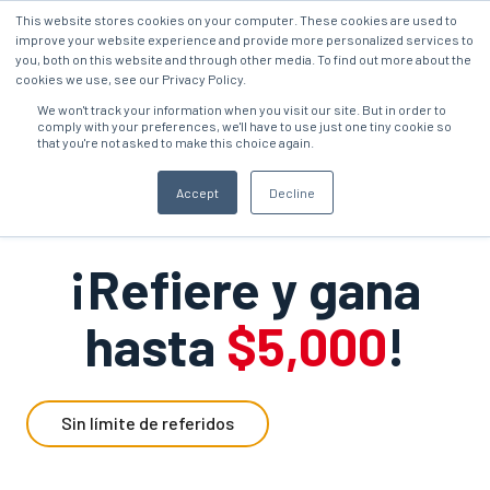
This website stores cookies on your computer. These cookies are used to
improve your website experience and provide more personalized services to
you, both on this website and through other media. To find out more about the
cookies we use, see our Privacy Policy.
We won't track your information when you visit our site. But in order to
comply with your preferences, we'll have to use just one tiny cookie so
that you're not asked to make this choice again.
Accept
Decline
¡Refiere y gana
hasta
$5,000
!
Sin límite de referidos